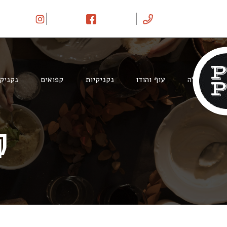
Ski
t
conten
בקר וטלה
עוף והודו
נקניקיות
קפואים
נקניק
ק