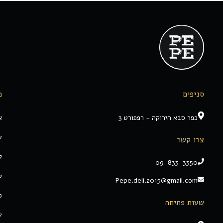
סניפים
מ
כפר סבא הירוקה - רפפורט 3
א
ע
צרו קשר
ק
09-833-3350
ט
Pepe.deli.2015@gmail.com
ס
שעות פתיחה
ע