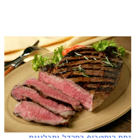
נתח רוסטביף בחרדל ותבלינים