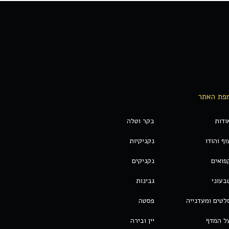
פת האתר
ודות
בקר וטלה
וף והודו
נקניקיות
פואים
נקניקים
בעוני
גבינות
לטים ומעדנייה
פסטה
ל המדף
יין ובירה