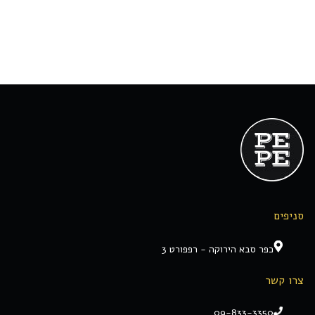
סניפים
כפר סבא הירוקה - רפפורט 3
צרו קשר
09-833-3350