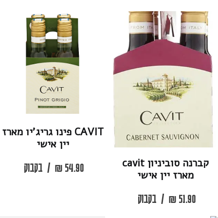
CAVIT פינו גריג’יו מארז
יין אישי
קברנה סוביניון cavit
54.90
₪
/
בקבוק
מארז יין אישי
51.90
₪
/
בקבוק