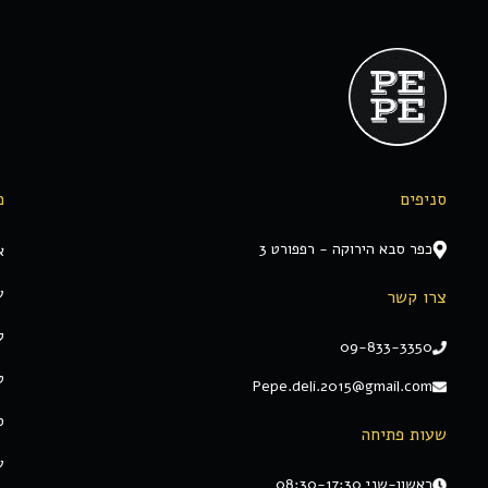
סניפים
מ
כפר סבא הירוקה - רפפורט 3
א
ע
צרו קשר
ק
09-833-3350
ט
Pepe.deli.2015@gmail.com
ס
שעות פתיחה
ע
ראשון-שני 08:30-17:30