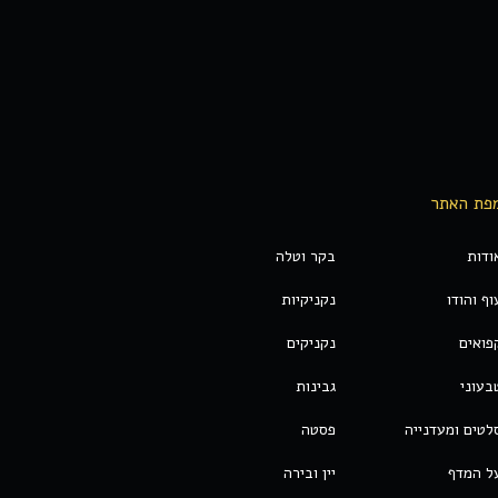
פת האתר
ודות
בקר וטלה
וף והודו
נקניקיות
פואים
נקניקים
בעוני
גבינות
לטים ומעדנייה
פסטה
ל המדף
יין ובירה