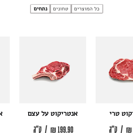
כל המוצרים
טחונים
נתחים
קוט טרי
אנטריקוט על עצם
א
₪
/
ק"ג
199.90
₪
/
ק"ג