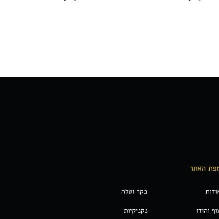
פת האתר
ודות
בקר וטלה
וף והודו
נקניקיות