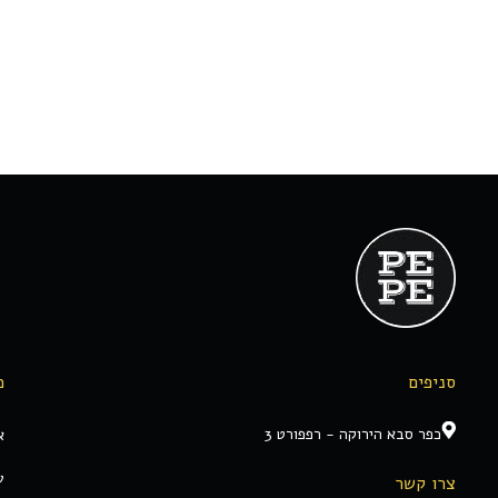
סניפים
מ
כפר סבא הירוקה - רפפורט 3
א
ע
צרו קשר