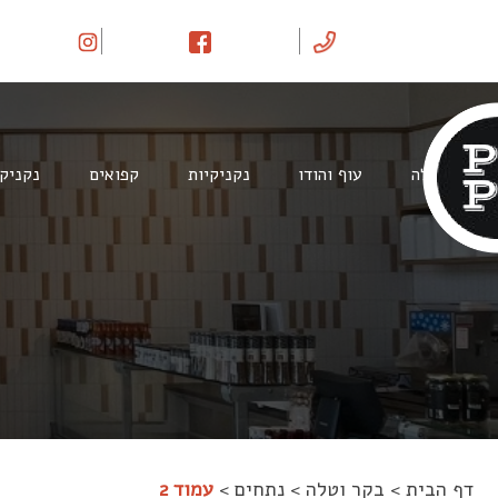
Ski
t
conten
בקר וטלה
עוף והודו
נקניקיות
קפואים
נקניק
דף הבית
>
בקר וטלה
>
נתחים
>
עמוד 2