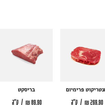
נטריקוט פרימיום
בריסקט
269.90
₪
/
ק"ג
89.90
₪
/
ק"ג