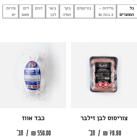
כל
גלידות -
בורקסים
בקר
בשר
דגים
דים
פירות
המוצרים
2 ב70 ₪
וטלה
לבן
סאם
ים
צוריסוס לבן זילבר
כבד אווז
79.90
₪
/
חב'
550.00
₪
/
חב'