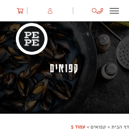
Ski
t
conten
קפואים
דף הבית
>
קפואים
>
עמוד 5