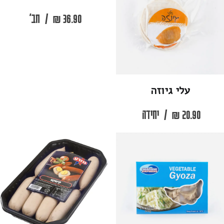
36.90
₪
/
חב'
עלי גיוזה
20.90
₪
/
יחידה