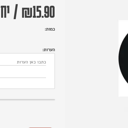
15.90
₪
/
יחי
כמות:
הערות: