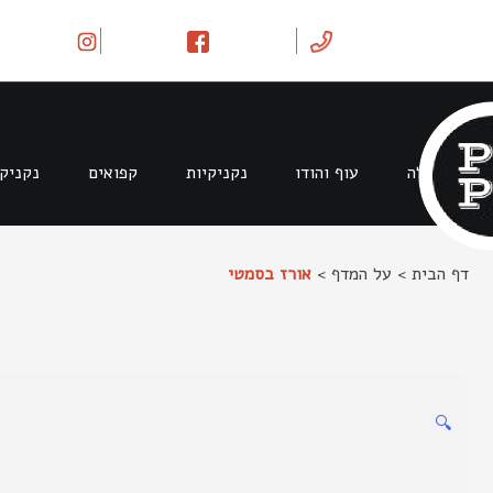
Ski
t
conten
בקר וטלה
עוף והודו
נקניקיות
קפואים
נקניק
דף הבית
>
על המדף
>
אורז בסמטי
🔍