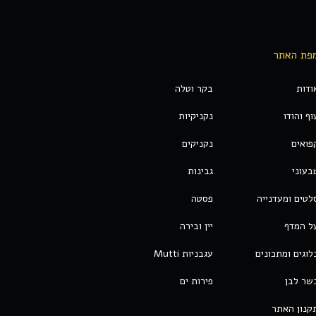
פת האתר
ודות
בקר וטלה
וף והודו
נקניקיות
פואים
נקניקים
בעוני
גבינות
לטים ומעדנייה
פסטה
ל המדף
יין ובירה
לוגים ומתכונים
עגבניות Mutti
שר לבן
פירות ים
קנון האתר