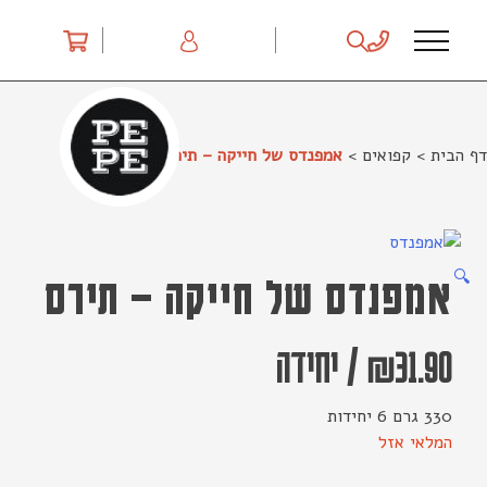
Ski
t
conten
דף הבית
>
קפואים
>
אמפנדס של חייקה – תירס
🔍
אמפנדס של חייקה – תירס
31.90
₪
/
יחידה
330 גרם 6 יחידות
המלאי אזל