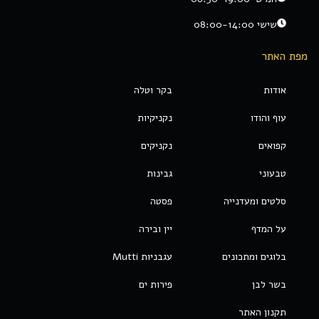
שישי 08:00-14:00
מפת האתר
אודות
בקר וטלה
עוף והודו
נקניקיות
קפואים
נקניקים
טבעוני
גבינות
סלטים ומעדנייה
פסטה
על המדף
יין ובירה
בלוגים ומתכונים
עגבניות Mutti
בשר לבן
פירות ים
תקנון האתר