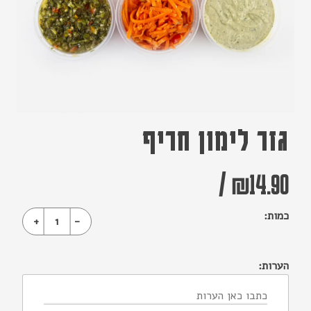
גזר לימון חריף
/
₪
14.90
כמות:
+
1
-
הערות: