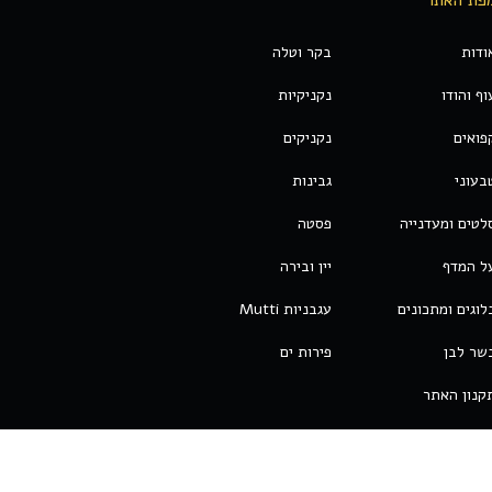
ודות
בקר וטלה
וף והודו
נקניקיות
פואים
נקניקים
בעוני
גבינות
לטים ומעדנייה
פסטה
ל המדף
יין ובירה
לוגים ומתכונים
עגבניות Mutti
שר לבן
פירות ים
קנון האתר
Developed By