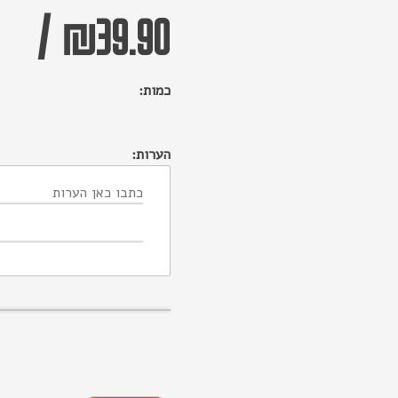
/
₪
39.90
כמות:
הערות: