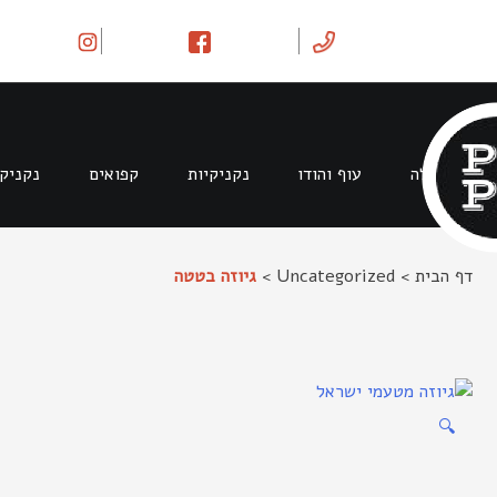
Ski
t
conten
בקר וטלה
עוף והודו
נקניקיות
קפואים
נקניק
דף הבית
>
Uncategorized
>
גיוזה בטטה
🔍