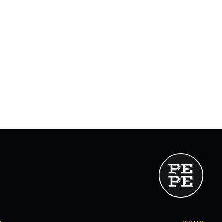
סניפים
מ