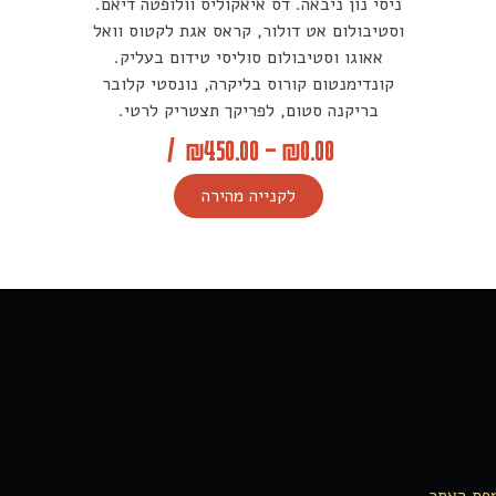
ניסי נון ניבאה. דס איאקוליס וולופטה דיאם.
וסטיבולום אט דולור, קראס אגת לקטוס וואל
אאוגו וסטיבולום סוליסי טידום בעליק.
קונדימנטום קורוס בליקרה, נונסטי קלובר
בריקנה סטום, לפריקך תצטריק לרטי.
/
₪
450.00
–
₪
0.00
לקנייה מהירה
פת האתר