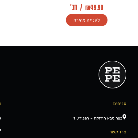
49.90
₪
/
חב'
לקנייה מהירה
סניפים
מ
כפר סבא הירוקה - רפפורט 3
א
ע
צרו קשר