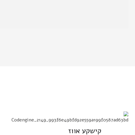
קישקע אווז