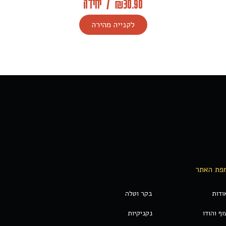
30.90
₪
/
יחידה
לקנייה מהירה
פת האתר
ודות
בקר וטלה
וף והודו
נקניקיות