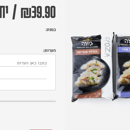
39.90
₪
/
יחי
כמות:
הערות: