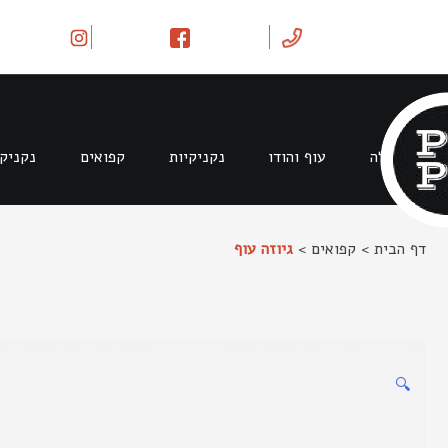
Ski
t
conten
בקר וטלה
עוף והודו
נקניקיות
קפואים
נקניק
דף הבית
>
קפואים
>
גיוזה עוף
🔍