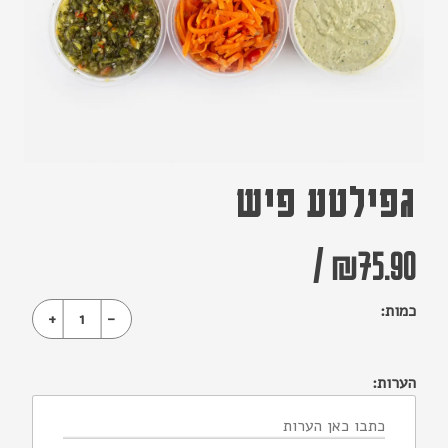
גפילטע פיש
/
₪
75.90
כמות:
+
1
-
הערות: