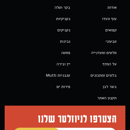
אודות
בקר וטלה
עוף והודו
נקניקיות
קפואים
נקניקים
טבעוני
גבינות
סלטים ומעדנייה
פסטה
על המדף
יין ובירה
בלוגים ומתכונים
עגבניות Mutti
בשר לבן
פירות ים
תקנון האתר
הצטרפו לניוזלטר שלנו