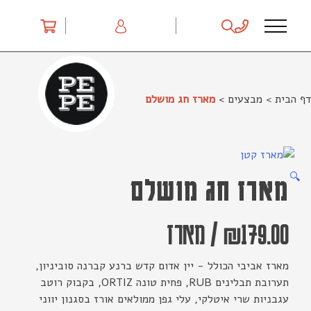
Ski
t
conten
דף הבית
>
מבצעים
>
מארז חג מושלם
🔍
מארז חג מושלם
179.00
₪
/
מארז
מארז אביבי הכולל - יין אדום קדש ברנע קברנה סוביניון,
תערובת תבלינים RUB, פחית טונה ORTIZ, בקבוק רוטב
עגבניות שרי איטלקי, עלי גפן ממולאים אורז בסגנון יווני