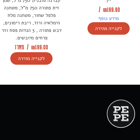
יין
קברנה סובניון 750 מ"ל, שמן
זית פתורה 750 מ"ל, מטחנה
/
₪
169.90
פלפל שחור, מטחנה מלח
מידע נוסף
הימלאיה ורוד, ריבת רימונים,
לקנייה מהירה
דבש פתורה , 3 הגדות פסח וזר
פרחים מיובשים.
199.00
₪
/
מארז
לקנייה מהירה