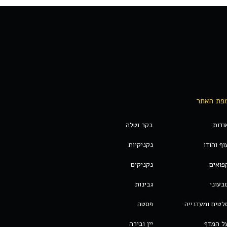
פת האתר
ודות
בקר וטלה
וף והודו
נקניקיות
פואים
נקניקים
בעוני
גבינות
לטים ומעדנייה
פסטה
ל המדף
יין ובירה