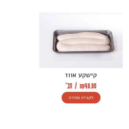
קישקע אווז
49.90
₪
/
חב'
לקנייה מהירה