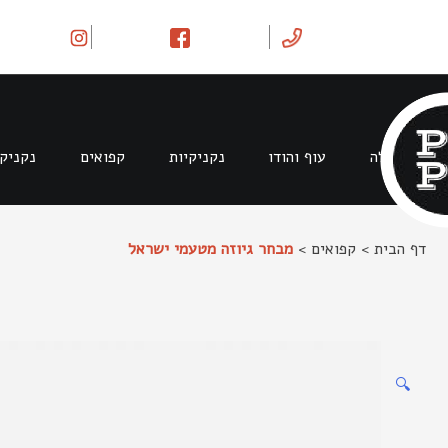
Ski
t
conten
בקר וטלה
עוף והודו
נקניקיות
קפואים
נקניק
דף הבית
>
קפואים
>
מבחר גיוזה מטעמי ישראל
🔍