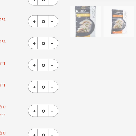
גיו
+
0
-
גיו
+
0
-
דים
+
0
-
דים
+
0
-
ספר
+
0
-
ירק
ספר
+
0
-