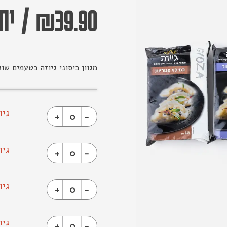
39.90
₪
/
יחי
מגוון כיסוני גיוזה בטעמים שו
גיו
+
0
-
גיו
+
0
-
גיו
+
0
-
גיו
+
0
-