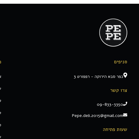
סניפים
מ
כפר סבא הירוקה - רפפורט 3
א
ע
צרו קשר
ק
09-833-3350
ט
Pepe.deli.2015@gmail.com
ס
שעות פתיחה
ע