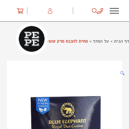
Ski
t
conten
דף הבית
>
על המדף
>
מחית להכנת מרק טום-יאם בלו אלפנט
🔍