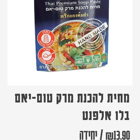
מחית להכנת מרק טום-יאם
בלו אלפנט
13.90
₪
/
יחידה