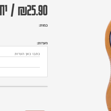
25.90
₪
/
יחי
כמות:
הערות: