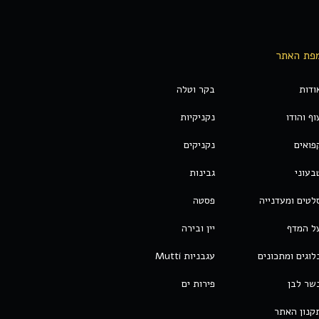
פת האתר
ודות
בקר וטלה
וף והודו
נקניקיות
פואים
נקניקים
בעוני
גבינות
לטים ומעדנייה
פסטה
ל המדף
יין ובירה
לוגים ומתכונים
עגבניות Mutti
שר לבן
פירות ים
קנון האתר