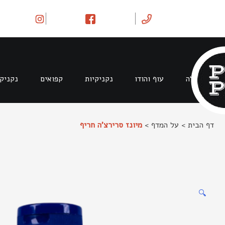
Ski
t
conten
בקר וטלה
עוף והודו
נקניקיות
קפואים
נקניק
דף הבית
>
על המדף
>
מיונז סרירצ’ה חריף
🔍