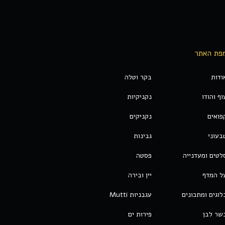
פת האתר
ודות
בקר וטלה
וף והודו
נקניקיות
פואים
נקניקים
בעוני
גבינות
לטים ומעדנייה
פסטה
ל המדף
יין ובירה
לוגים ומתכונים
עגבניות Mutti
שר לבן
פירות ים