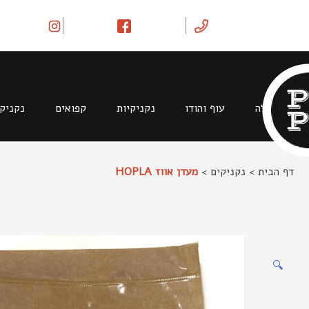
Ski
t
conten
בקר וטלה
עוף והודו
נקניקיות
קפואים
נקניק
דף הבית
>
נקניקים
>
מעדן אווז HOPLA
🔍