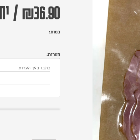
36.90
₪
/
יחי
כמות:
הערות: