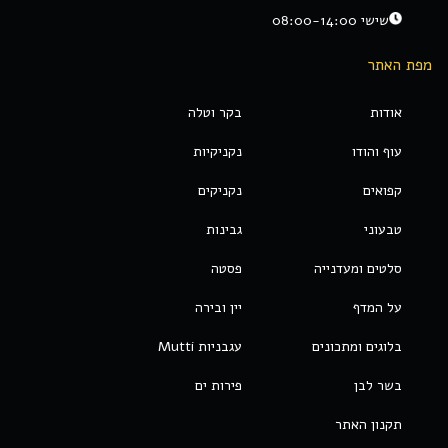
שישי 08:00-14:00
מפת האתר
אודות
בקר וטלה
עוף והודו
נקניקיות
קפואים
נקניקים
טבעוני
גבינות
סלטים ומעדנייה
פסטה
על המדף
יין ובירה
בלוגים ומתכונים
עגבניות Mutti
בשר לבן
פירות ים
תקנון האתר