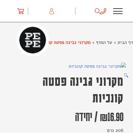
Ski
t
conten
דף הבית
>
על המדף
>
מקרוני גבינה פסטה קונכיות
🔍
מקרוני גבינה פסטה
קונכיות
16.90
₪
/
יחידה
206 גרם