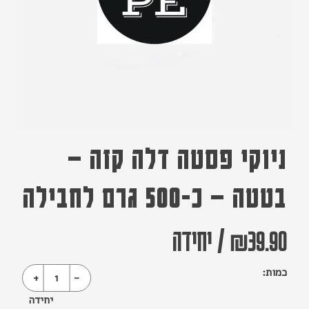
ניוקי פסטה דלה קזה –
בטטה – כ-500 גרם לחבילה
39.90
₪
/
יחידה
כמות:
+
1
-
יחידה