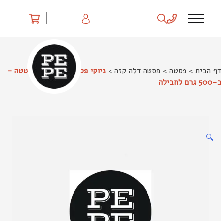
Ski
t
conten
דף הבית
>
פסטה
>
פסטה דלה קזה
>
ניוקי פסטה דלה קזה – בטטה –
כ-500 גרם לחבילה
🔍