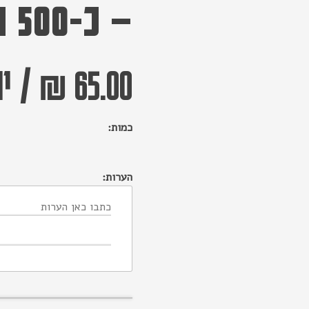
– כ-500 גרם לחבילה
65.00 ₪
/
יח
כמות:
הערות: