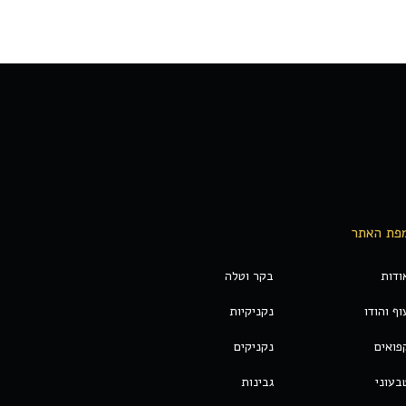
פת האתר
ודות
בקר וטלה
וף והודו
נקניקיות
פואים
נקניקים
בעוני
גבינות