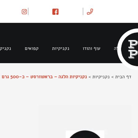
Ski
t
conten
בקר וטלה
עוף והודו
נקניקיות
קפואים
נקניק
דף הבית
>
נקניקיות
>
נקניקיות הלגה – בראטוורסט – כ-500 גרם לחבילה