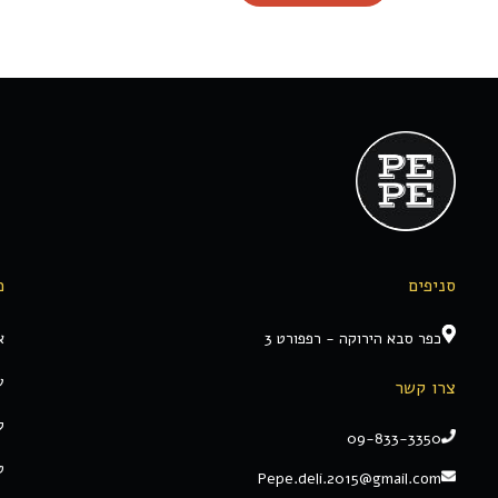
סניפים
מ
כפר סבא הירוקה - רפפורט 3
א
ע
צרו קשר
ק
09-833-3350
ט
Pepe.deli.2015@gmail.com