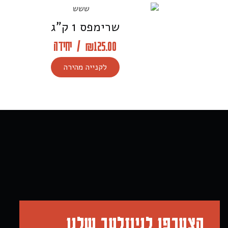
שרימפס 1 ק”ג
125.00
₪
/
יחידה
לקנייה מהירה
הצטרפו לניוזלטר שלנו