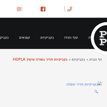
Ski
t
conten
בקר וטלה
עוף והודו
נקניקיות
קפואים
נקניק
דף הבית
>
נקניקיות
>
נקניקיות חזיר גאודה טימין HOPLA
🔍