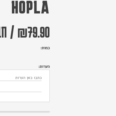
HOPLA
79.90
₪
/
חב
כמות:
הערות: