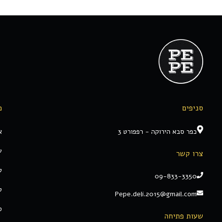
סניפים
מ
כפר סבא הירוקה - רפפורט 3
א
ע
צרו קשר
ק
09-833-3350
ט
Pepe.deli.2015@gmail.com
ס
שעות פתיחה