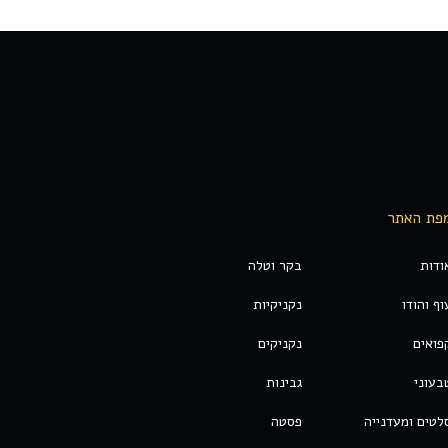
פת האתר
ודות
בקר וטלה
וף והודו
נקניקיות
פואים
נקניקים
בעוני
גבינות
לטים ומעדנייה
פסטה