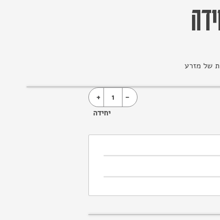
דה
ת של מזרע
+
1
-
יחידה