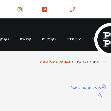
Ski
t
conten
בקר וטלה
עוף והודו
נקניקיות
קפואים
נקניק
דף הבית
>
נקניקיות
>
נקניקיות עגל מזרע
🔍