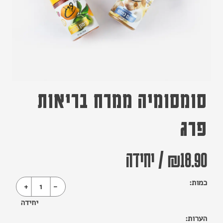
סומסומיה ממרח בריאות
פרג
18.90
₪
/
יחידה
כמות:
+
1
-
יחידה
הערות: