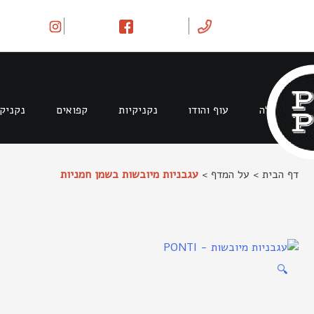
Ski
t
conten
בקר וטלה
עוף והודו
נקניקיות
קפואים
נקניק
דף הבית
>
על המדף
>
עגבניות מיובשות בשמן חמניות
🔍