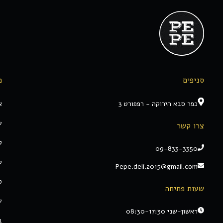
סניפים
מ
כפר סבא הירוקה - רפפורט 3
א
ע
צרו קשר
ק
09-833-3350
ט
Pepe.deli.2015@gmail.com
ס
שעות פתיחה
ע
ראשון-שני 08:30-17:30
ב