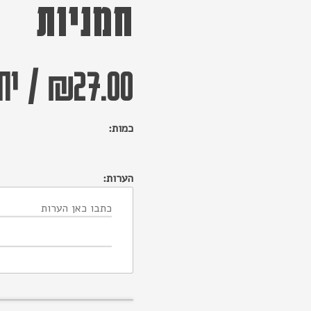
חמניות
27.00
₪
/
יחי
כמות:
הערות: