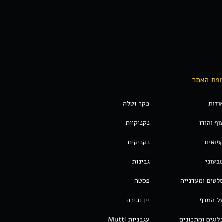
פת האתר
ודות
בקר וטלה
וף והודו
נקניקיות
פואים
נקניקים
בעוני
גבינות
לטים ומעדנייה
פסטה
ל המדף
יין ובירה
לוגים ומתכונים
עגבניות Mutti