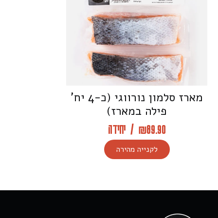
מארז סלמון נורווגי (כ-4 יח’
פילה במארז)
89.90
₪
/
יחידה
לקנייה מהירה