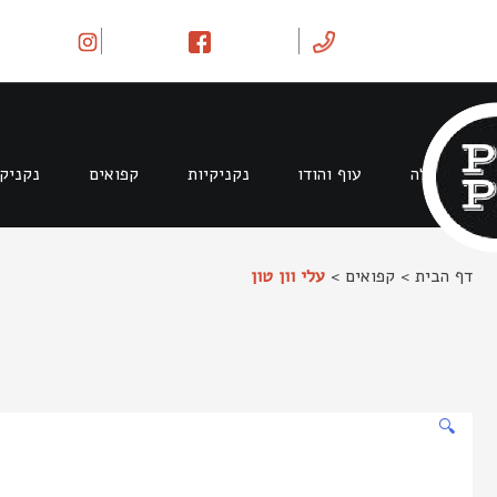
Ski
t
conten
בקר וטלה
עוף והודו
נקניקיות
קפואים
נקניק
דף הבית
>
קפואים
>
עלי וון טון
🔍