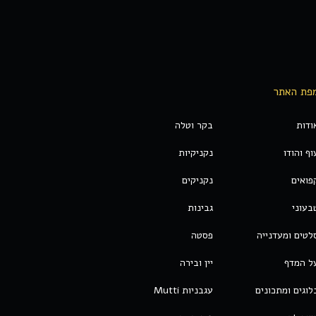
פת האתר
ודות
בקר וטלה
וף והודו
נקניקיות
פואים
נקניקים
בעוני
גבינות
לטים ומעדנייה
פסטה
ל המדף
יין ובירה
לוגים ומתכונים
עגבניות Mutti