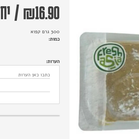
16.90
₪
/
יחי
300 גרם קפוא
כמות:
הערות: