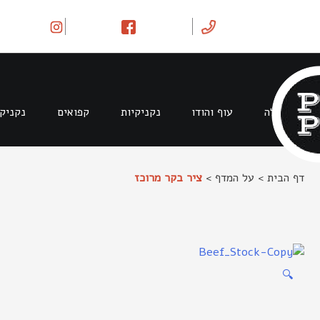
Ski
t
conten
בקר וטלה
עוף והודו
נקניקיות
קפואים
נקניק
דף הבית
>
על המדף
>
ציר בקר מרוכז
🔍