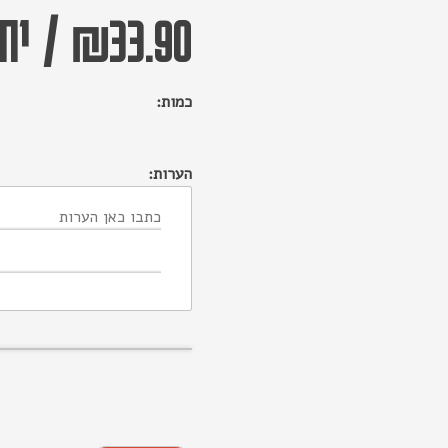
33.90
₪
/
יחי
כמות:
הערות: