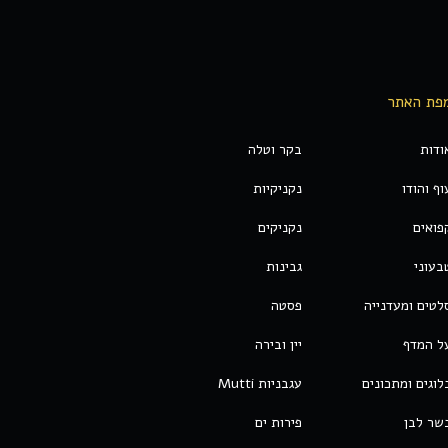
פת האתר
ודות
בקר וטלה
וף והודו
נקניקיות
פואים
נקניקים
בעוני
גבינות
לטים ומעדנייה
פסטה
ל המדף
יין ובירה
לוגים ומתכונים
עגבניות Mutti
שר לבן
פירות ים