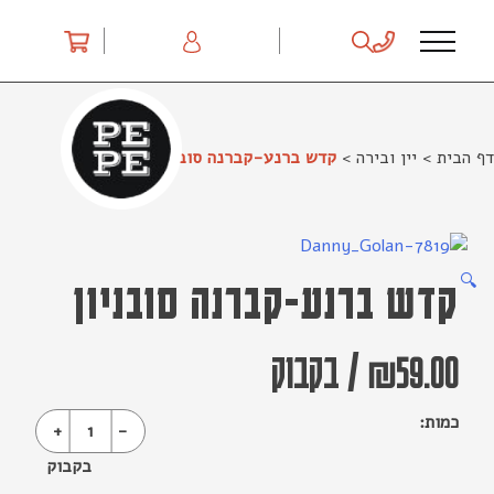
Ski
t
conten
דף הבית
>
יין ובירה
>
קדש ברנע-קברנה סובניון
🔍
קדש ברנע-קברנה סובניון
59.00
₪
/
בקבוק
כמות:
+
1
-
בקבוק