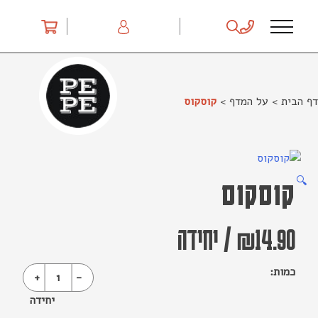
Ski
t
conten
דף הבית
>
על המדף
>
קוסקוס
🔍
קוסקוס
14.90
₪
/
יחידה
כמות:
+
1
-
יחידה