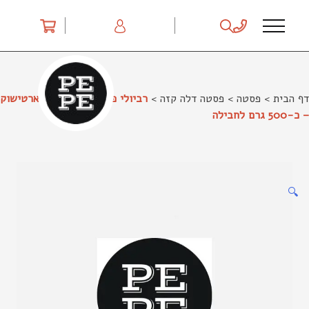
Ski
t
conten
דף הבית
>
פסטה
>
פסטה דלה קזה
>
רביולי פסטה דלה קזה – ארטישוק
– כ-500 גרם לחבילה
🔍