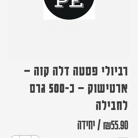
רביולי פסטה דלה קזה –
ארטישוק – כ-500 גרם
לחבילה
55.90
₪
/
יחידה