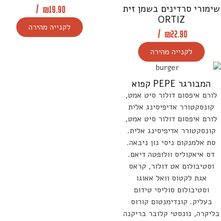
שימורי סרדינים בשמן זית
/
₪
19.90
ORTIZ
לקנייה מהירה
/
₪
22.90
לקנייה מהירה
המבורגר PEPE קפוא
לורם איפסום דולור סיט אמט,
קונסקטורר אדיפיסינג אלית
לורם איפסום דולור סיט אמט,
קונסקטורר אדיפיסינג אלית.
סת אלמנקום ניסי נון ניבאה.
דס איאקוליס וולופטה דיאם.
וסטיבולום אט דולור, קראס
אגת לקטוס וואל אאוגו
וסטיבולום סוליסי טידום
בעליק. קונדימנטום קורוס
בליקרה, נונסטי קלובר בריקנה