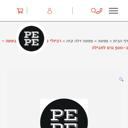
Ski
t
conten
דף הבית
>
פסטה
>
פסטה דלה קזה
>
רביולי פסטה דלה קזה – בטטה –
כ-500 גרם לחבילה
🔍