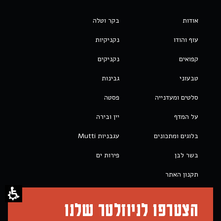
אודות
בקר וטלה
עוף והודו
נקניקיות
קפואים
נקניקים
טבעוני
גבינות
סלטים ומעדנייה
פסטה
על המדף
יין ובירה
בלוגים ומתכונים
עגבניות Mutti
בשר לבן
פירות ים
תקנון האתר
הצטרפו לניוזלטר שלנו