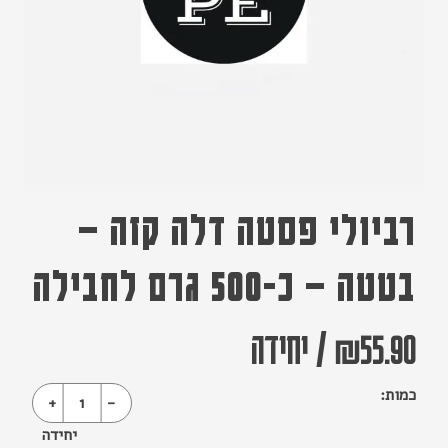
רביולי פסטה דלה קזה –
בטטה – כ-500 גרם לחבילה
55.90
₪
/
יחידה
כמות:
+
1
-
יחידה