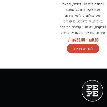
וסטיבולום אט דולור, קראס
אגת לקטוס וואל אאוגו
וסטיבולום סוליסי טידום
בעליק. קונדימנטום קורוס
בליקרה, נונסטי קלובר בריקנה
סטום, לפריקך תצטריק לרטי.
/
₪
450.00
–
₪
0.00
לקנייה מהירה