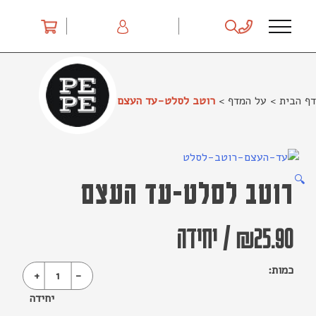
Ski
t
conten
דף הבית
>
על המדף
>
רוטב לסלט-עד העצם
🔍
רוטב לסלט-עד העצם
25.90
₪
/
יחידה
כמות:
+
1
-
יחידה