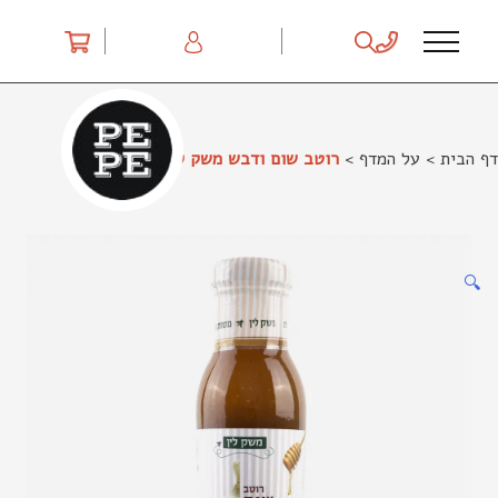
Ski
t
conten
דף הבית
>
על המדף
>
רוטב שום ודבש משק לין
🔍