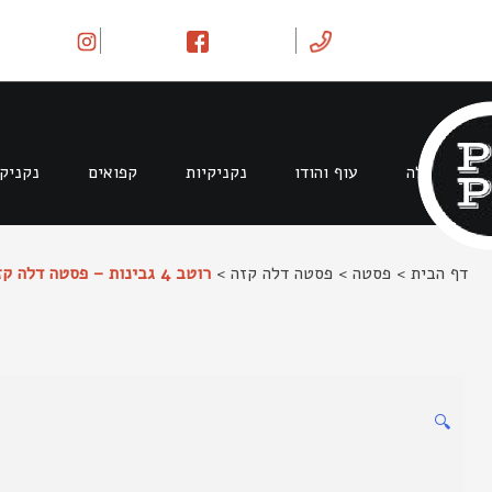
Ski
t
conten
בקר וטלה
עוף והודו
נקניקיות
קפואים
נקניק
דף הבית
>
פסטה
>
פסטה דלה קזה
>
רוטב 4 גבינות – פסטה דלה קזה
🔍