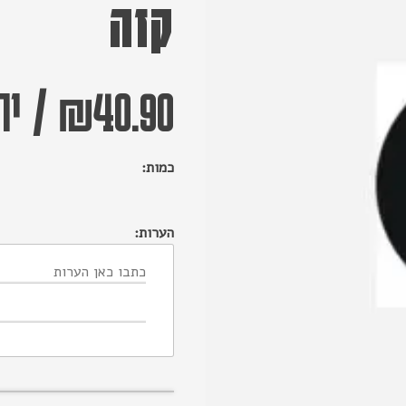
קזה
40.90
₪
/
יח
כמות:
הערות: