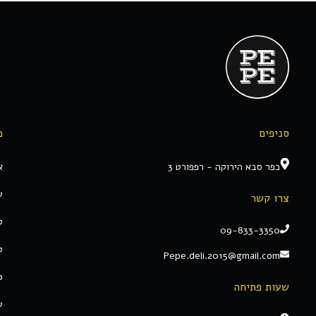
סניפים
מ
כפר סבא הירוקה - רפפורט 3
א
ע
צרו קשר
ק
09-833-3350
ט
Pepe.deli.2015@gmail.com
ס
שעות פתיחה
ע