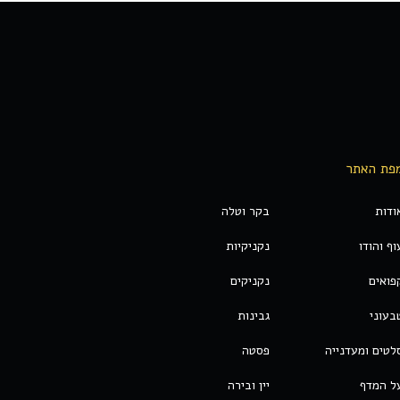
פת האתר
ודות
בקר וטלה
וף והודו
נקניקיות
פואים
נקניקים
בעוני
גבינות
לטים ומעדנייה
פסטה
ל המדף
יין ובירה