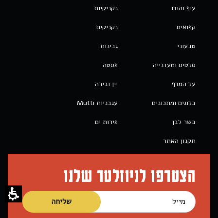
עוף והודו
נקניקיות
קפואים
נקניקים
טבעוני
גבינות
סלטים ומעדנייה
פסטה
על המדף
יין ובירה
בלוגים ומתכונים
עגבניות Mutti
בשר לבן
פירות ים
תקנון האתר
הצטרפו לניוזלטר שלנו