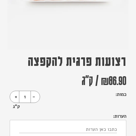
רצועות פרגית להקפצה
86.90
₪
/
ק"ג
כמות:
+
1
-
ק"ג
הערות: