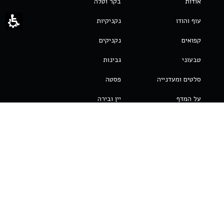
אודות
בקר וטלה
עוף והודו
נקניקיות
קפואים
נקניקים
טבעוני
גבינות
סלטים ומעדנייה
פסטה
על המדף
יין ובירה
בלוגים ומתכונים
עגבניות Mutti
בשר לבן
פירות ים
תקנון האתר
הצטרפו לניוזלטר שלנו