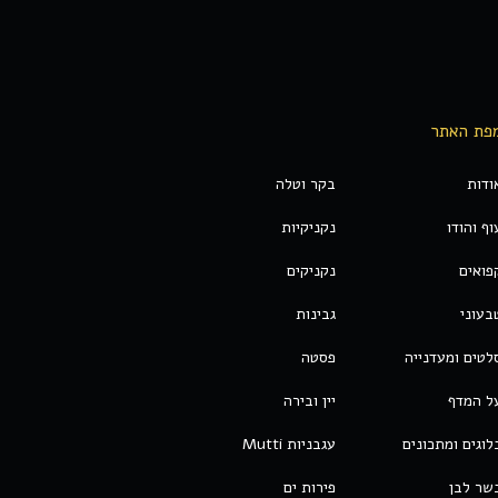
פת האתר
ודות
בקר וטלה
וף והודו
נקניקיות
פואים
נקניקים
בעוני
גבינות
לטים ומעדנייה
פסטה
ל המדף
יין ובירה
לוגים ומתכונים
עגבניות Mutti
שר לבן
פירות ים