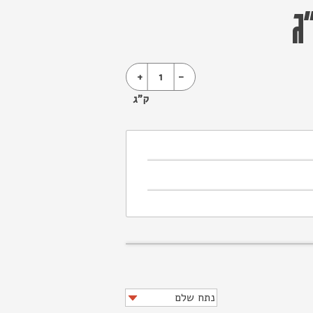
ג
+
1
-
ק"ג