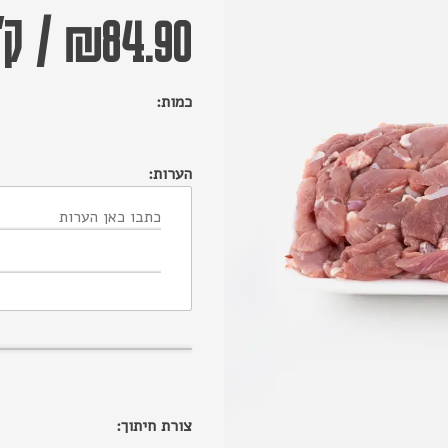
84.90
₪
/
ק"
כמות:
הערות:
צורת חיתוך: