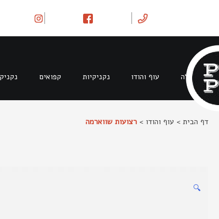
Ski
t
conten
בקר וטלה
עוף והודו
נקניקיות
קפואים
נקניק
דף הבית
>
עוף והודו
>
רצועות שווארמה
🔍