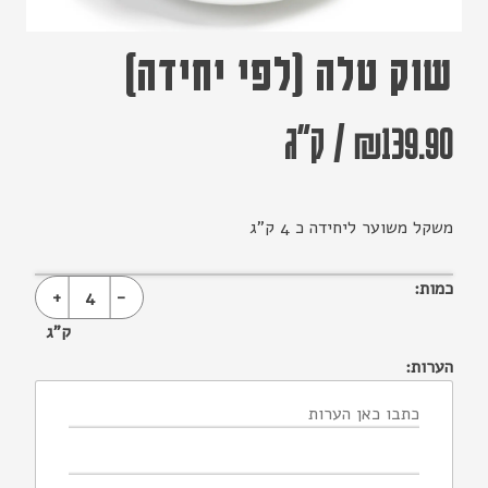
שוק טלה (לפי יחידה)
139.90
₪
/
ק"ג
משקל משוער ליחידה כ 4 ק”ג
כמות:
+
4
-
ק"ג
הערות: