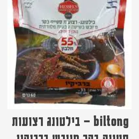
biltong – בילטונג רצועות
סטייק בקר מיובש ברביקיו