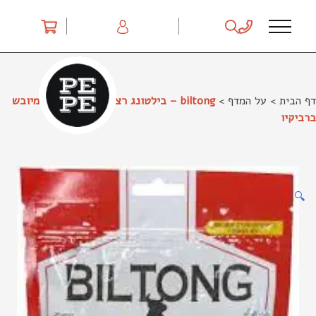
Ski
t
conten
דף הבית
>
על המדף
>
biltong – בילטונג רצועות סטייק בקר מיובש
ברביקיו
🔍