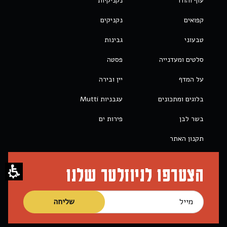
עוף והודו
נקניקיות
קפואים
נקניקים
טבעוני
גבינות
סלטים ומעדנייה
פסטה
על המדף
יין ובירה
בלוגים ומתכונים
עגבניות Mutti
בשר לבן
פירות ים
תקנון האתר
הצטרפו לניוזלטר שלנו