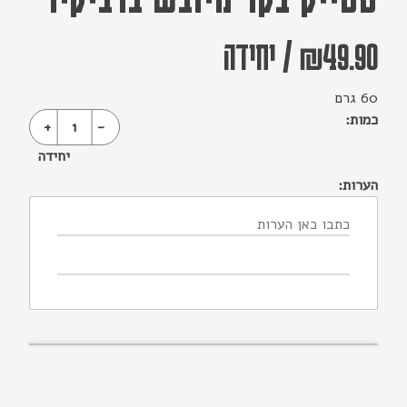
49.90
₪
/
יחידה
60 גרם
כמות:
+
1
-
יחידה
הערות: