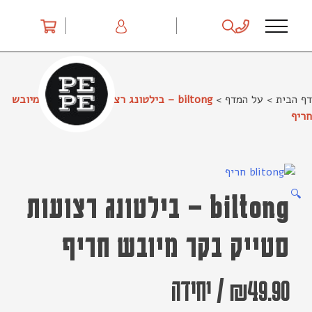
Ski
t
conten
דף הבית
>
על המדף
>
biltong – בילטונג רצועות סטייק בקר מיובש
חריף
🔍
biltong – בילטונג רצועות
סטייק בקר מיובש חריף
49.90
₪
/
יחידה