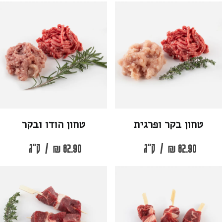
טחון בקר ופרגית
טחון הודו ובקר
82.90
₪
/
ק"ג
82.90
₪
/
ק"ג