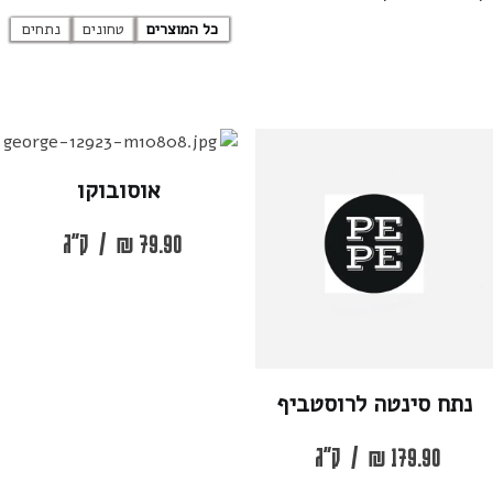
כל המוצרים
טחונים
נתחים
אוסובוקו
79.90
₪
/
ק"ג
נתח סינטה לרוסטביף
179.90
₪
/
ק"ג