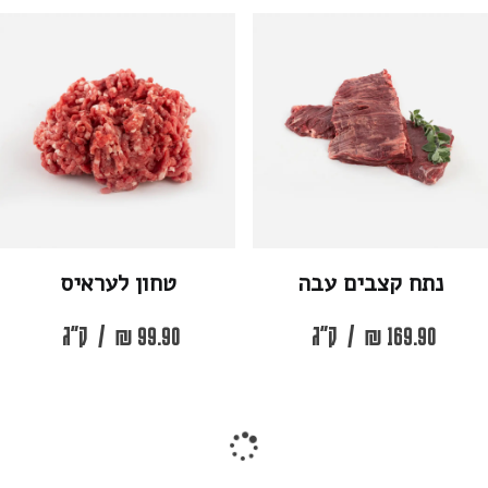
נתח קצבים עבה
טחון לעראיס
169.90
₪
/
ק"ג
99.90
₪
/
ק"ג