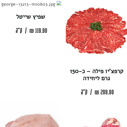
שפיץ שייטל
119.90
₪
/
ק"ג
קרפצ’יו פילה – כ-150
גרם ליחידה
299.90
₪
/
ק"ג