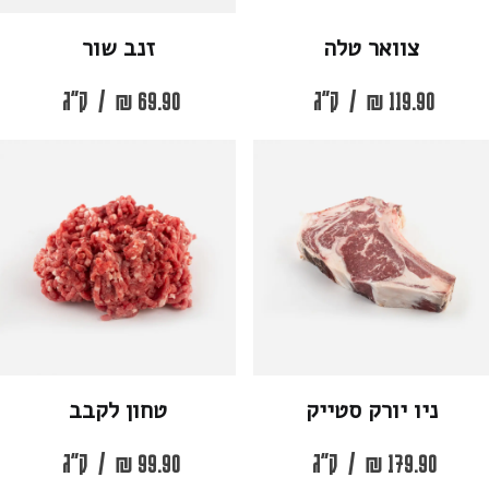
צוואר טלה
זנב שור
119.90
₪
/
ק"ג
69.90
₪
/
ק"ג
ניו יורק סטייק
טחון לקבב
179.90
₪
/
ק"ג
99.90
₪
/
ק"ג