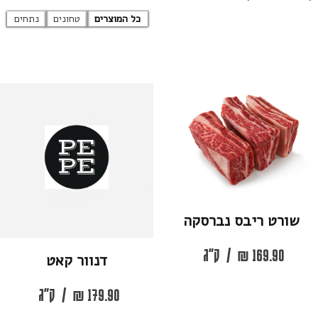
כל המוצרים
טחונים
נתחים
שורט ריבס נברסקה
169.90
₪
/
ק"ג
דנוור קאט
179.90
₪
/
ק"ג