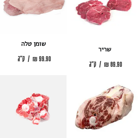
שומן טלה
שריר
99.90
₪
/
ק"ג
89.90
₪
/
ק"ג