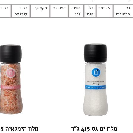
יתי
כל
מוצרי
ממרחים
מקסיקני
רטבי
רטבים
תבלינים
מיני
פרג
עגבניות
ס 415 ג”ר
מלח הימלאיה 415 ג”ר