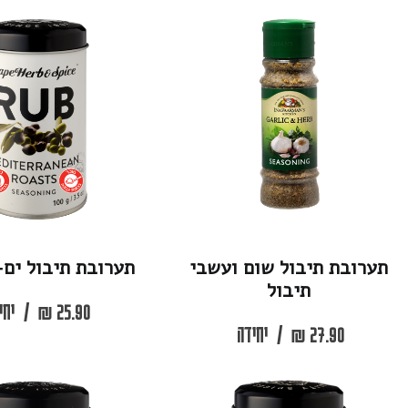
יבול שום ועשבי
תערובת תיבול ים-תיכונית
תיבול
25.90
₪
/
יחידה
2
₪
/
יחידה