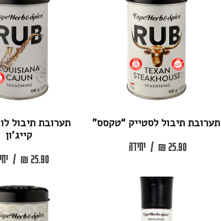
ול לסטייק “טקסס”
תערובת תיבול לואיזיאנה
קייג’ון
2
₪
/
יחידה
25.90
₪
/
יחידה