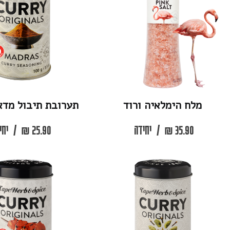
הימלאיה ורוד
תערובת תיבול מדארס קארי
3
₪
/
יחידה
25.90
₪
/
יחידה