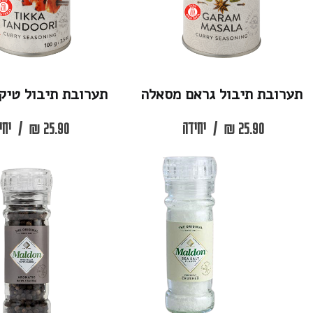
יבול גראם מסאלה
תערובת תיבול טיקה טנדורי
2
₪
/
יחידה
25.90
₪
/
יחידה