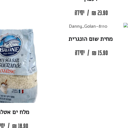
2
₪
/
יחידה
שום הונגרית
1
₪
/
יחידה
מלח ים אטלנטי
18.90
₪
/
יחידה