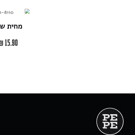
מחית שו
₪
15.90