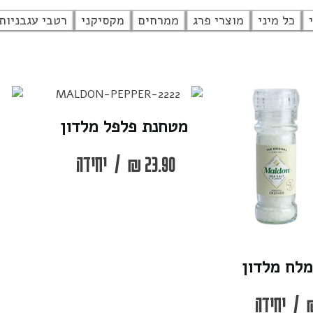
כל מיני
מוצרי פרג
ממרחים
מקסיקני
רטבי עגבניות
מטחנת פלפל מלדון
23.90
₪
/
יחידה
לח מלדון
/
יחידה