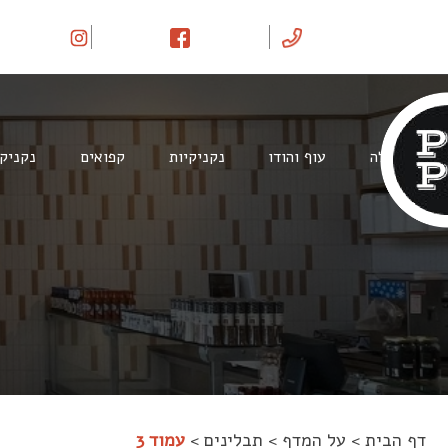
Ski
t
conten
בקר וטלה
עוף והודו
נקניקיות
קפואים
נקניק
דף הבית
>
על המדף
>
תבלינים
>
עמוד 3