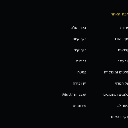
פת האתר
ודות
בקר וטלה
וף והודו
נקניקיות
פואים
נקניקים
בעוני
גבינות
לטים ומעדנייה
פסטה
ל המדף
יין ובירה
לוגים ומתכונים
עגבניות Mutti
שר לבן
פירות ים
קנון האתר